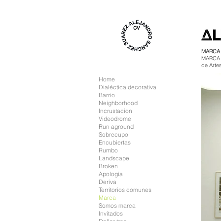
cv
MARCA
MARCA i
de Artes
Home
Dialéctica decorativa
Barrio
Neighborhood
Incrustacion
Videodrome
Run aground
Sobrecupo
Encubiertas
Rumbo
Landscape
Broken
Apologia
Deriva
Territorios comunes
Marca
Somos marca
Invitados