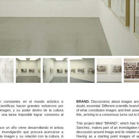
 constantes en el mundo artístico e
BRAND.
Discussions about images are a
científicas hacen grandes esfuerzos por
doubt, essential. Different scientific bra
 imagen, y su poder dentro de la cultura
of what constitutes images and their pow
 una tarea imposible lograr consenso al
this, arriving to a consensus turns out to
This project titled “BRAND”, which has b
e un año viene desarrollando el artista
Sanchez, makes part of an investigation th
 investigación que procura acercarse a
discussion around image and its relation w
la imagen y su relación con la cultura. A
Having as a starting point images of an