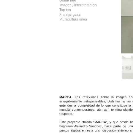
Dollar tree
Imagen / Interpretación
Top ten
Franjas gaza
Multiculturalismo
MARCA.
Las reflexiones sobre la imagen son
innegablemente indispensables. Distintas ramas 
entender la complejidad de lo que constituye la
mundial contemporánea, aún así, termina siendo
respecto.
Este proyecto titulado “MARCA”, y que desde hac
bogotano Alejandro Sánchez, hace parte de una
puntos álgidos en esta gran discusión entorno a 